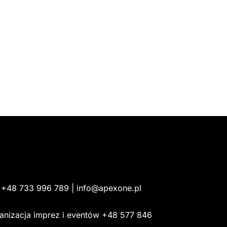
: +48 733 996 789 | info@apexone.pl
anizacja imprez i eventów +48 577 846