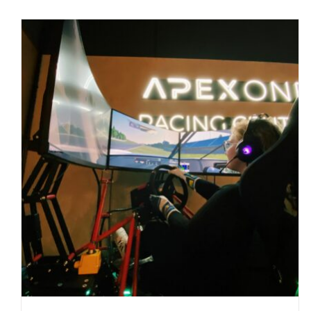
Miesiąc kobiet w Apex One |
motoheels & porsche wrocław
Eventy
Kobiety w motorsporcie