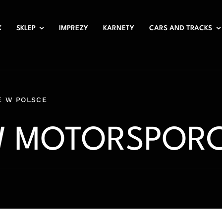
K
SKLEP
IMPREZY
KARNETY
CARS AND TRACKS
E W POLSCE
W MOTORSPORC