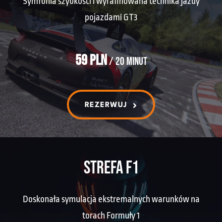
Symfonia szybkości i wyrafinowana technika jazdy
pojazdami GT3
59 PLN
/ 20 minut
REZERWUJ
STREFA F1
Doskonała symulacja ekstremalnych warunków na
torach Formuły 1