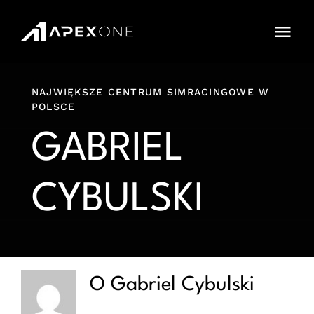
Przejdź
do
Togg
zawartości
Navi
Cennik
NAJWIĘKSZE CENTRUM SIMRACINGOWE W
POLSCE
Sklep
GABRIEL
IMPREZY
CYBULSKI
Karnety
Cars and Tracks
FAQ
O
Gabriel Cybulski
Rezerwacja Online