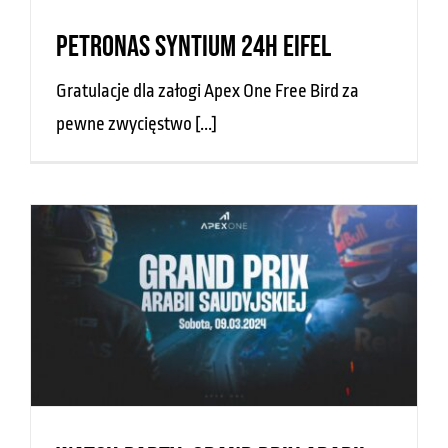
PETRONAS Syntium 24H Eifel
Gratulacje dla załogi Apex One Free Bird za
pewne zwycięstwo [...]
Watch Party: Grand Prix Arabii
Saudyjskiej | Apex One
Bez kategorii