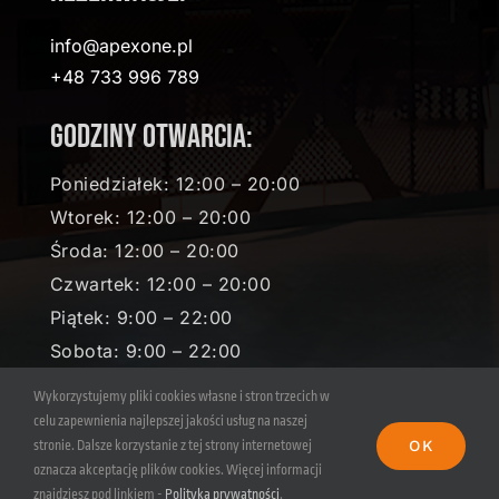
info@apexone.pl
+48 733 996 789
Godziny otwarcia:
Poniedziałek: 12:00 – 20:00
Wtorek: 12:00 – 20:00
Środa: 12:00 – 20:00
Czwartek: 12:00 – 20:00
Piątek: 9:00 – 22:00
Sobota: 9:00 – 22:00
Niedziela: 9:00 – 19:00
Wykorzystujemy pliki cookies własne i stron trzecich w
celu zapewnienia najlepszej jakości usług na naszej
OK
stronie. Dalsze korzystanie z tej strony internetowej
© Copyright 2021 - 2026 | All Rights Reserved | Powered by
Apex One
|
Polityka
oznacza akceptację plików cookies. Więcej informacji
prywatności
|
Regulamin Apex One
znajdziesz pod linkiem -
Polityka prywatności
.