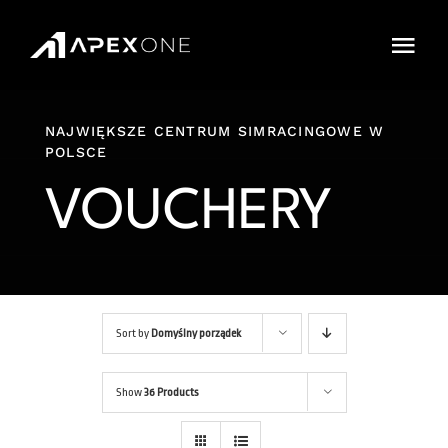
Przejdź
do
Togg
zawartości
Navi
Cennik
NAJWIĘKSZE CENTRUM SIMRACINGOWE W
POLSCE
Sklep
VOUCHERY
IMPREZY
Karnety
Cars and Tracks
Sort by
Domyślny porządek
FAQ
Show
36 Products
Rezerwacja Online