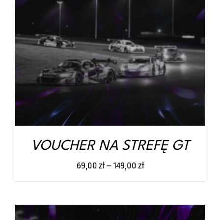
TEN
WYBIERZ OPCJE
/
SZCZEGÓŁY
PRODUKT
MA
WIELE
WARIANTÓW.
OPCJE
MOŻNA
WYBRAĆ
NA
STRONIE
PRODUKTU
VOUCHER NA STREFĘ GT
69,00
zł
–
149,00
zł