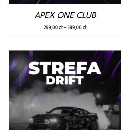
STRONIE
PRODUKTU
APEX ONE CLUB
299,00
zł
–
399,00
zł
TEN
WYBIERZ OPCJE
/
SZCZEGÓŁY
PRODUKT
MA
WIELE