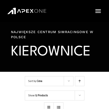
Przejdź
do
Togg
zawartości
Navi
Cennik
NAJWIĘKSZE CENTRUM SIMRACINGOWE W
POLSCE
Sklep
KIEROWNICE
IMPREZY
Karnety
Cars and Tracks
Sort by
Cena
FAQ
Show
12 Products
Rezerwacja Online