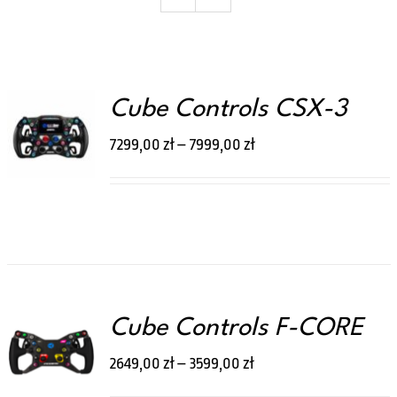
Koszyk
Cube Controls CSX-3
WYBIERZ
TEN
OPCJE
/
7299,00
zł
–
7999,00
zł
PRODUKT
SZCZEGÓŁY
MA
WIELE
WARIANTÓW.
OPCJE
MOŻNA
WYBRAĆ
NA
STRONIE
PRODUKTU
Cube Controls F-CORE
WYBIERZ
TEN
OPCJE
/
2649,00
zł
–
3599,00
zł
PRODUKT
SZCZEGÓŁY
MA