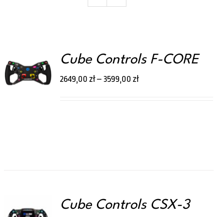
Koszyk
Cube Controls F-CORE
WYBIERZ
TEN
OPCJE
/
2649,00
zł
–
3599,00
zł
PRODUKT
SZCZEGÓŁY
MA
WIELE
WARIANTÓW.
OPCJE
MOŻNA
WYBRAĆ
NA
STRONIE
PRODUKTU
Cube Controls CSX-3
WYBIERZ