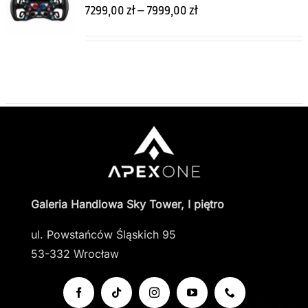
TEN
OPCJE
/
7299,00
zł
–
7999,00
zł
PRODUKT
SZCZEGÓŁY
MA
WIELE
WARIANTÓW.
OPCJE
MOŻNA
WYBRAĆ
NA
STRONIE
PRODUKTU
Galeria Handlowa Sky Tower, I piętro
ul. Powstańców Śląskich 95
53-332 Wrocław