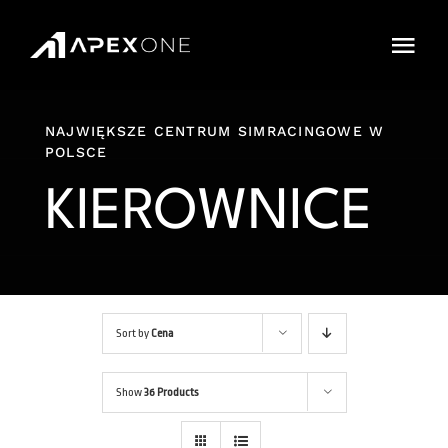
Przejdź
do
Togg
zawartości
Navi
Cennik
NAJWIĘKSZE CENTRUM SIMRACINGOWE W
POLSCE
Sklep
KIEROWNICE
IMPREZY
Karnety
Cars and Tracks
Sort by
Cena
FAQ
Show
36 Products
Rezerwacja Online