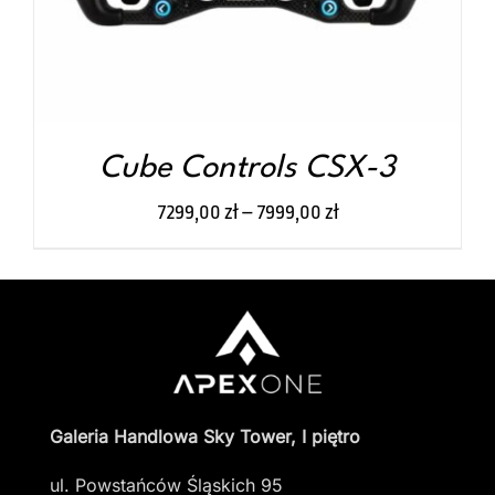
OPCJE
MOŻNA
WYBRAĆ
NA
STRONIE
PRODUKTU
Cube Controls CSX-3
7299,00
zł
–
7999,00
zł
Galeria Handlowa Sky Tower, I piętro
ul. Powstańców Śląskich 95