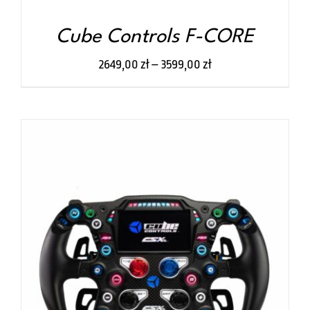
STRONIE
PRODUKTU
Cube Controls F-CORE
2649,00
zł
–
3599,00
zł
TEN
WYBIERZ OPCJE
/
SZCZEGÓŁY
PRODUKT
MA
WIELE
WARIANTÓW.