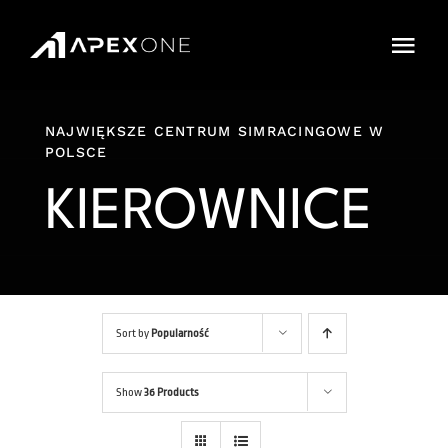
Przejdź
do
Togg
zawartości
Navi
Cennik
NAJWIĘKSZE CENTRUM SIMRACINGOWE W
POLSCE
Sklep
KIEROWNICE
IMPREZY
Karnety
Cars and Tracks
Sort by
Popularność
FAQ
Show
36 Products
Rezerwacja Online