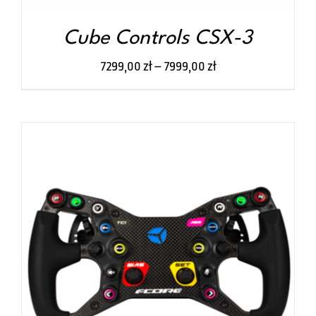
STRONIE
PRODUKTU
Cube Controls CSX-3
7299,00
zł
–
7999,00
zł
TEN
WYBIERZ OPCJE
/
SZCZEGÓŁY
PRODUKT
MA
WIELE
WARIANTÓW.