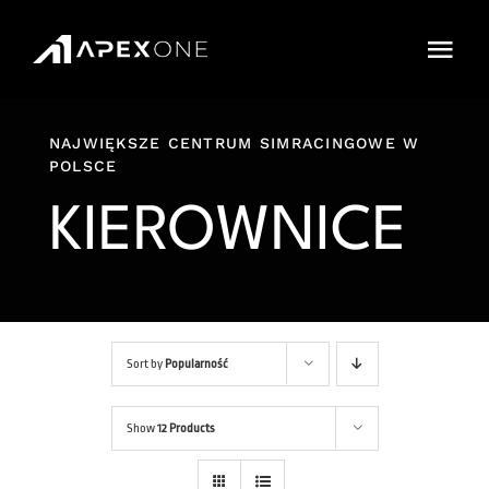
Przejdź
do
Togg
zawartości
Navi
Cennik
NAJWIĘKSZE CENTRUM SIMRACINGOWE W
POLSCE
Sklep
KIEROWNICE
IMPREZY
Karnety
Cars and Tracks
Sort by
Popularność
FAQ
Show
12 Products
Rezerwacja Online