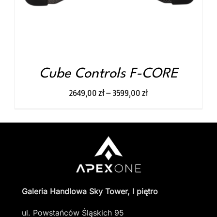
OPCJE
MOŻNA
WYBRAĆ
NA
STRONIE
PRODUKTU
Cube Controls F-CORE
2649,00
zł
–
3599,00
zł
Galeria Handlowa Sky Tower, I piętro
ul. Powstańców Śląskich 95