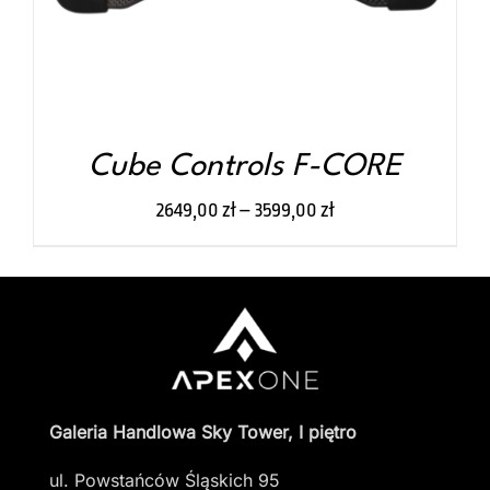
OPCJE
MOŻNA
WYBRAĆ
NA
STRONIE
PRODUKTU
Cube Controls F-CORE
2649,00
zł
–
3599,00
zł
Galeria Handlowa Sky Tower, I piętro
ul. Powstańców Śląskich 95