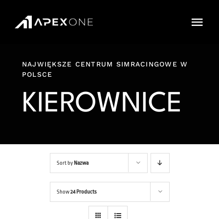
Przejdź
do
Togg
zawartości
Navi
Cennik
NAJWIĘKSZE CENTRUM SIMRACINGOWE W
POLSCE
Sklep
KIEROWNICE
IMPREZY
Karnety
Cars and Tracks
Sort by
Nazwa
FAQ
Show
24 Products
Rezerwacja Online