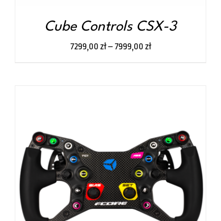
STRONIE
PRODUKTU
Cube Controls CSX-3
7299,00
zł
–
7999,00
zł
TEN
WYBIERZ OPCJE
/
SZCZEGÓŁY
PRODUKT
MA
WIELE
WARIANTÓW.