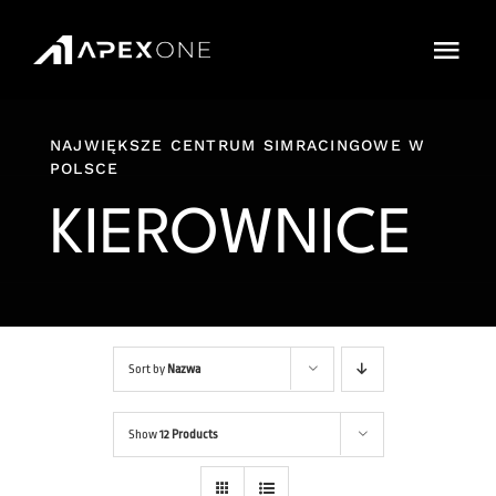
Przejdź
do
Togg
zawartości
Navi
Cennik
NAJWIĘKSZE CENTRUM SIMRACINGOWE W
POLSCE
Sklep
KIEROWNICE
IMPREZY
Karnety
Cars and Tracks
Sort by
Nazwa
FAQ
Show
12 Products
Rezerwacja Online