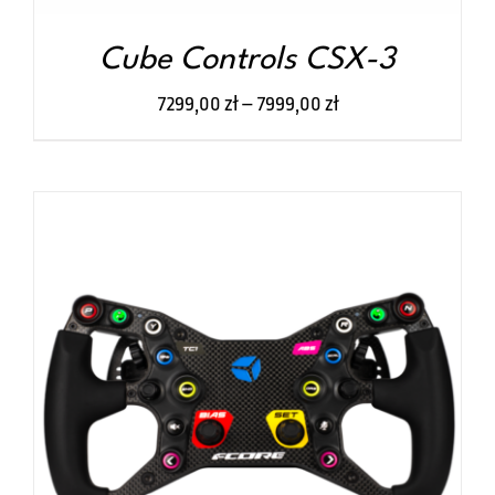
STRONIE
PRODUKTU
Cube Controls CSX-3
7299,00
zł
–
7999,00
zł
TEN
WYBIERZ OPCJE
/
SZCZEGÓŁY
PRODUKT
MA
WIELE
WARIANTÓW.