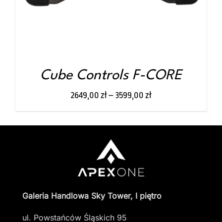
OPCJE
MOŻNA
WYBRAĆ
NA
STRONIE
PRODUKTU
Cube Controls F-CORE
2649,00
zł
–
3599,00
zł
Galeria Handlowa Sky Tower, I piętro
ul. Powstańców Śląskich 95