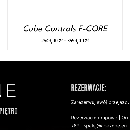
WYBRAĆ
NA
STRONIE
PRODUKTU
Cube Controls F-CORE
2649,00
zł
–
3599,00
zł
Rezerwacje:
Zarezerwuj swój przejazd
Piętro
Rezerwacje grupowe | Org
789 | spalej@apexone.eu