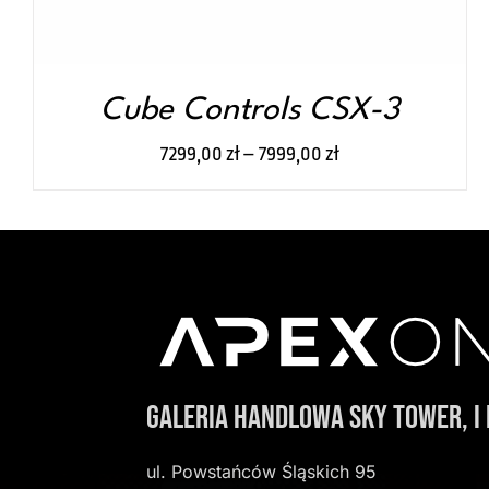
WYBRAĆ
NA
STRONIE
PRODUKTU
Cube Controls CSX-3
7299,00
zł
–
7999,00
zł
Galeria Handlowa Sky Tower, I 
ul. Powstańców Śląskich 95